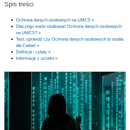
Spis treści
Ochrona danych osobowych na UMCS »
Dlaczego warto studiować Ochrona danych osobowych
na UMCS? »
Test: sprawdź czy Ochrona danych osobowych to studia
dla Ciebie! »
Definicje i cytaty »
Informacje z uczelni »