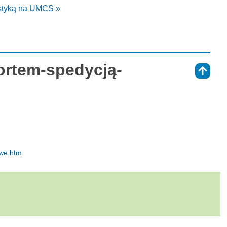
istyką na UMCS »
ortem-spedycją-
⇑
owe.htm