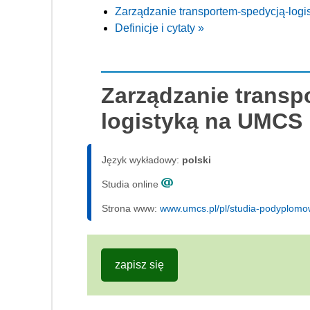
Zarządzanie transportem-spedycją-log
Definicje i cytaty »
Zarządzanie transp
logistyką na UMCS
Język wykładowy:
polski
Studia online
Strona www:
www.umcs.pl/pl/studia-podyplom
zapisz się