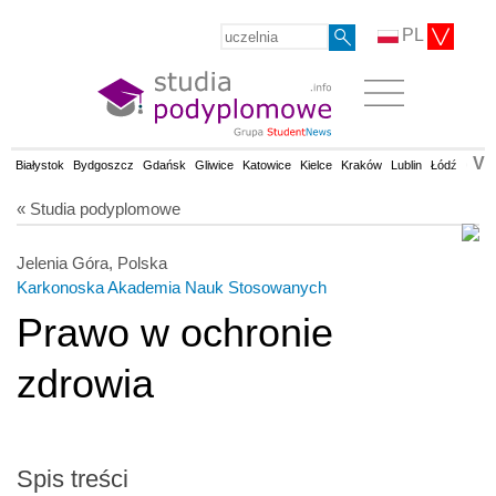
PL
V
Białystok
Bydgoszcz
Gdańsk
Gliwice
Katowice
Kielce
Kraków
Lublin
Łódź
Olsz
« Studia podyplomowe
Jelenia Góra, Polska
Karkonoska Akademia Nauk Stosowanych
Prawo w ochronie
zdrowia
Spis treści