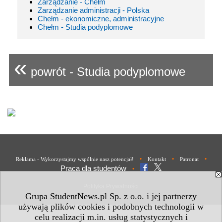
Zarządzanie - Chełm
Zarządzanie administracji - Polska
Chełm - ekonomiczne, administracyjne
Chełm - Studia podyplomowe
«
powrót - Studia podyplomowe
•
•
•
Reklama - Wykorzystajmy wspólnie nasz potencjał!
Kontakt
Patronat
Praca dla studentów
•
Polityka Prywatności
Grupa StudentNews.pl Sp. z o.o. i jej partnerzy
używają plików cookies i podobnych technologii w
celu realizacji m.in. usług statystycznych i