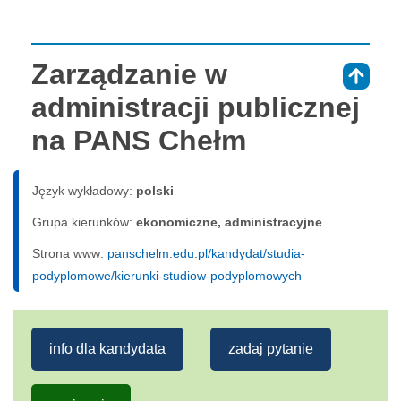
Zarządzanie w
⇑
administracji publicznej
na PANS Chełm
Język wykładowy:
polski
Grupa kierunków:
ekonomiczne, administracyjne
Strona www:
panschelm.edu.pl/kandydat/studia-
podyplomowe/kierunki-studiow-podyplomowych
info dla kandydata
zadaj pytanie