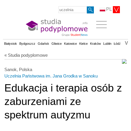
PL
V
Białystok
Bydgoszcz
Gdańsk
Gliwice
Katowice
Kielce
Kraków
Lublin
Łódź
Olsz
« Studia podyplomowe
Sanok, Polska
Uczelnia Państwowa im. Jana Grodka w Sanoku
Edukacja i terapia osób z
zaburzeniami ze
spektrum autyzmu