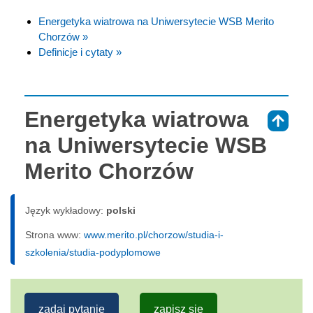
Energetyka wiatrowa na Uniwersytecie WSB Merito
Chorzów »
Definicje i cytaty »
Energetyka wiatrowa
⇑
na Uniwersytecie WSB
Merito Chorzów
Język wykładowy:
polski
Strona www:
www.merito.pl/chorzow/studia-i-
szkolenia/studia-podyplomowe
zadaj pytanie
zapisz się