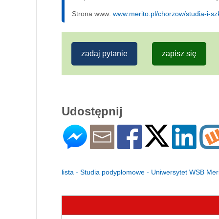
Strona www:
www.merito.pl/chorzow/studia-i-s
zadaj pytanie
zapisz się
Udostępnij
lista - Studia podyplomowe - Uniwersytet WSB Me