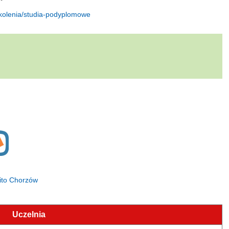
zkolenia/studia-podyplomowe
rito Chorzów
Uczelnia