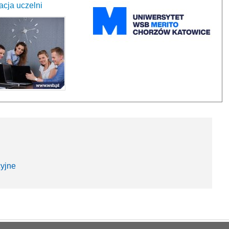
cja uczelni
cyjne