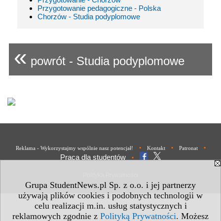
Przygotowanie pedagogiczne - Polska
Chorzów - Studia podyplomowe
«
powrót - Studia podyplomowe
•
•
•
Reklama - Wykorzystajmy wspólnie nasz potencjał!
Kontakt
Patronat
Praca dla studentów
•
Polityka Prywatności
Grupa StudentNews.pl Sp. z o.o. i jej partnerzy
używają plików cookies i podobnych technologii w
celu realizacji m.in. usług statystycznych i
reklamowych zgodnie z
Polityką Prywatności
. Możesz