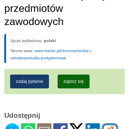
przedmiotów
zawodowych
Język wykładowy:
polski
Strona www:
www.merito.pl/chorzow/studia-i-
szkolenia/studia-podyplomowe
zadaj pytanie
zapisz się
Udostępnij