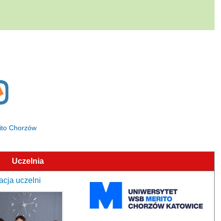
rito Chorzów
Uczelnia
cja uczelni