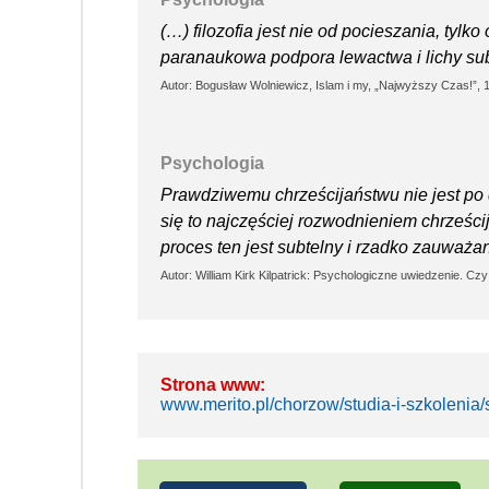
(…) filozofia jest nie od pocieszania, tylk
paranaukowa podpora lewactwa i lichy subst
Autor: Bogusław Wolniewicz, Islam i my, „Najwyższy Czas!”, 1
Psychologia
Prawdziwemu chrześcijaństwu nie jest po d
się to najczęściej rozwodnieniem chrześci
proces ten jest subtelny i rzadko zauważan
Autor: William Kirk Kilpatrick: Psychologiczne uwiedzenie. Cz
Strona www:
www.merito.pl/chorzow/studia-i-szkoleni