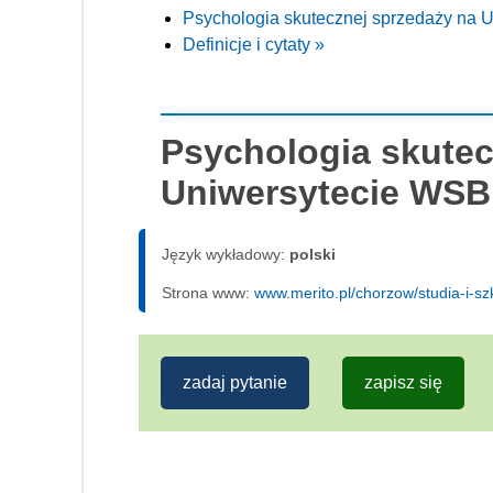
Psychologia skutecznej sprzedaży na 
Definicje i cytaty »
Psychologia skutec
Uniwersytecie WSB
Język wykładowy:
polski
Strona www:
www.merito.pl/chorzow/studia-i-s
zadaj pytanie
zapisz się