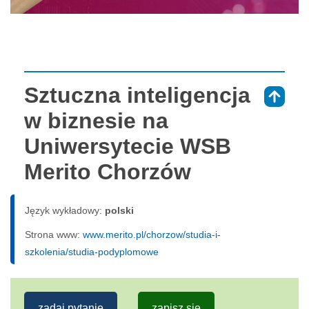
Sztuczna inteligencja
⇑
w biznesie na
Uniwersytecie WSB
Merito Chorzów
Język wykładowy:
polski
Strona www:
www.merito.pl/chorzow/studia-i-
szkolenia/studia-podyplomowe
zadaj pytanie
zapisz się