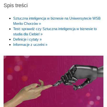
Spis treści
Sztuczna inteligencja w biznesie na Uniwersytecie WSB
Merito Chorzów »
Test: sprawdź czy Sztuczna inteligencja w biznesie to
studia dla Ciebie! »
Definicje i cytaty »
Informacje z uczelni »