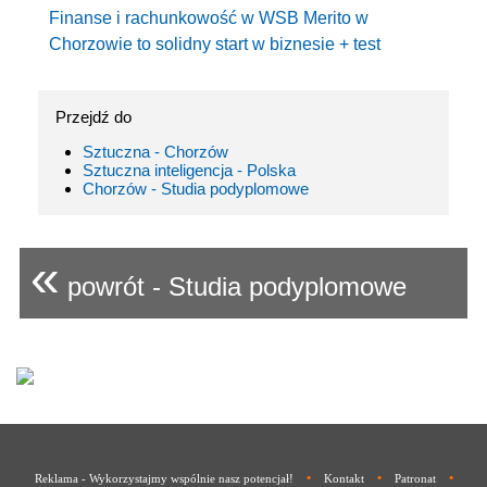
Finanse i rachunkowość w WSB Merito w
Chorzowie to solidny start w biznesie + test
Przejdź do
Sztuczna - Chorzów
Sztuczna inteligencja - Polska
Chorzów - Studia podyplomowe
«
powrót - Studia podyplomowe
•
•
•
Reklama - Wykorzystajmy wspólnie nasz potencjał!
Kontakt
Patronat