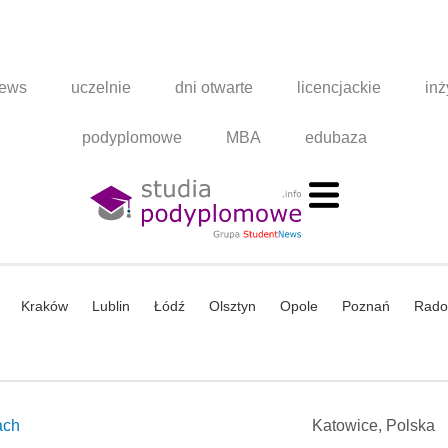
news
uczelnie
dni otwarte
licencjackie
inż
podyplomowe
MBA
edubaza
Kraków
Lublin
Łódź
Olsztyn
Opole
Poznań
Rad
ach
Katowice, Polska