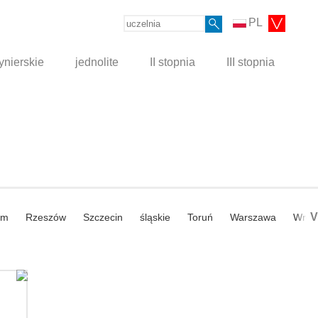
PL
ynierskie
jednolite
II stopnia
III stopnia
V
om
Rzeszów
Szczecin
śląskie
Toruń
Warszawa
Wroc