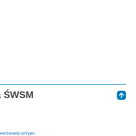
na ŚWSM
⇑
we/zasady-przyjec