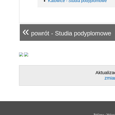
Katowice - Studia podyplomowe
«
powrót - Studia podyplomowe
Aktualiza
zmia
Reklama - Wykorz