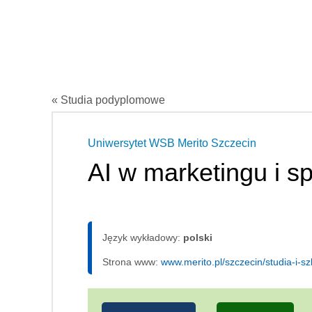
« Studia podyplomowe
Uniwersytet WSB Merito Szczecin
AI w marketingu i s
Język wykładowy:
polski
Strona www:
www.merito.pl/szczecin/studia-i-s