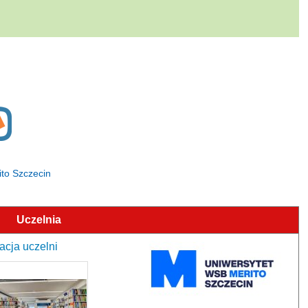
ito Szczecin
Uczelnia
acja uczelni