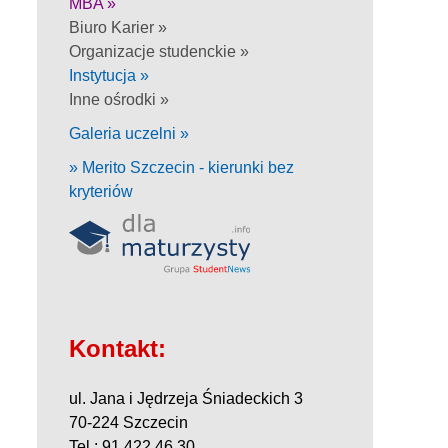
MBA »
Biuro Karier »
Organizacje studenckie »
Instytucja »
Inne ośrodki »
Galeria uczelni »
» Merito Szczecin - kierunki bez
kryteriów
Kontakt:
ul. Jana i Jędrzeja Śniadeckich 3
70-224 Szczecin
Tel.: 91 422 46 30