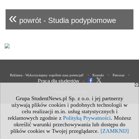
«
powrót - Studia podyplomowe
•
•
•
Reklama - Wykorzystajmy wspólnie nasz potencjał!
Kontakt
Patronat
Praca dla studentów
•
Polityka Prywatności
Grupa StudentNews.pl Sp. z o.o. i jej partnerzy
używają plików cookies i podobnych technologii w
celu realizacji m.in. usług statystycznych i
reklamowych zgodnie z
Polityką Prywatności
. Możesz
określić warunki przechowywania lub dostępu do
plików cookies w Twojej przeglądarce.
[ZAMKNIJ]