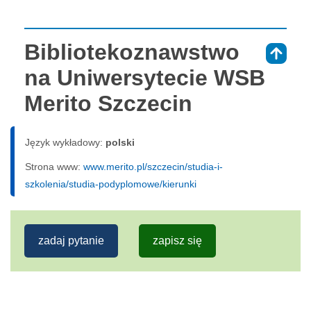
Bibliotekoznawstwo
⇑
na Uniwersytecie WSB
Merito Szczecin
Język wykładowy:
polski
Strona www:
www.merito.pl/szczecin/studia-i-
szkolenia/studia-podyplomowe/kierunki
zadaj pytanie
zapisz się