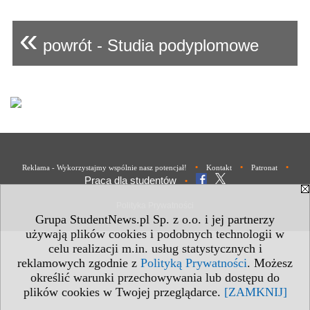
«
powrót - Studia podyplomowe
•
•
•
Reklama - Wykorzystajmy wspólnie nasz potencjał!
Kontakt
Patronat
Praca dla studentów
•
Polityka Prywatności
Grupa StudentNews.pl Sp. z o.o. i jej partnerzy
używają plików cookies i podobnych technologii w
celu realizacji m.in. usług statystycznych i
reklamowych zgodnie z
Polityką Prywatności
. Możesz
określić warunki przechowywania lub dostępu do
plików cookies w Twojej przeglądarce.
[ZAMKNIJ]