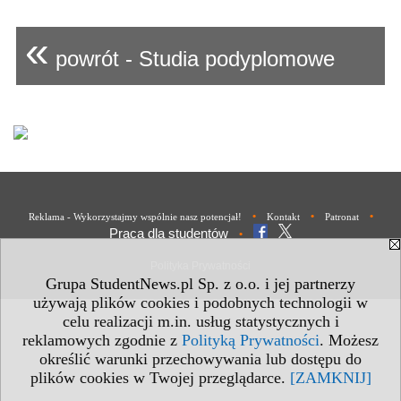
«
powrót - Studia podyplomowe
•
•
•
Reklama - Wykorzystajmy wspólnie nasz potencjał!
Kontakt
Patronat
Praca dla studentów
•
Polityka Prywatności
Grupa StudentNews.pl Sp. z o.o. i jej partnerzy
używają plików cookies i podobnych technologii w
celu realizacji m.in. usług statystycznych i
reklamowych zgodnie z
Polityką Prywatności
. Możesz
określić warunki przechowywania lub dostępu do
plików cookies w Twojej przeglądarce.
[ZAMKNIJ]