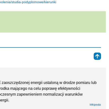
zkolenia/studia-podyplomowe/kierunki
⇑
 zaoszczędzonej energii ustaloną w drodze pomiaru lub
rodka mającego na celu poprawę efektywności
dnoczesnym zapewnieniem normalizacji warunków
ergii.
Wikipedia