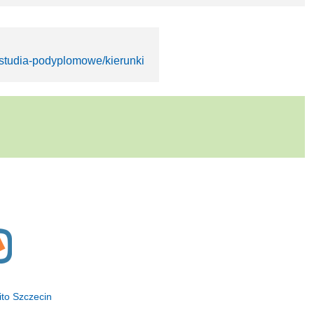
a/studia-podyplomowe/kierunki
ito Szczecin