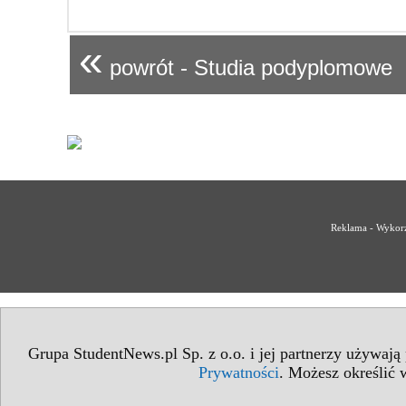
«
powrót - Studia podyplomowe
Reklama - Wykorz
Grupa StudentNews.pl Sp. z o.o. i jej partnerzy używają
Prywatności
. Możesz określić