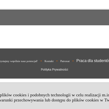
Praca dla student
•
•
•
ystajmy wspólnie nasz potencjał!
Kontakt
Patronat
Polityka Prywatności
 plików cookies i podobnych technologii w celu realizacji m.
 warunki przechowywania lub dostępu do plików cookies w Tw