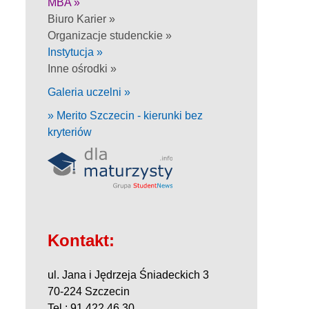
MBA »
Biuro Karier »
Organizacje studenckie »
Instytucja »
Inne ośrodki »
Galeria uczelni »
» Merito Szczecin - kierunki bez
kryteriów
Kontakt:
ul. Jana i Jędrzeja Śniadeckich 3
70-224 Szczecin
Tel.: 91 422 46 30