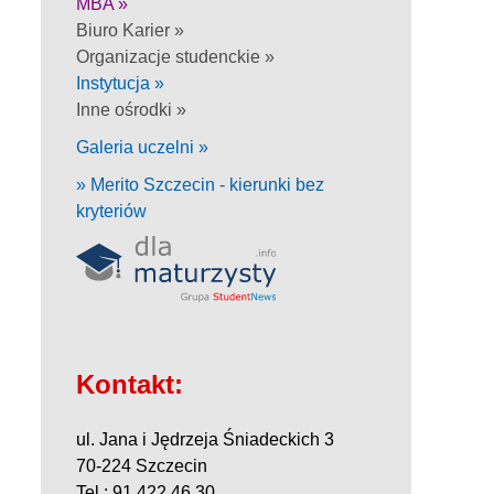
MBA »
Biuro Karier »
Organizacje studenckie »
Instytucja »
Inne ośrodki »
Galeria uczelni »
» Merito Szczecin - kierunki bez
kryteriów
Kontakt:
ul. Jana i Jędrzeja Śniadeckich 3
70-224 Szczecin
Tel.: 91 422 46 30