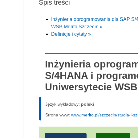
Spis treści
Inżynieria oprogramowania dla SAP S
WSB Merito Szczecin »
Definicje i cytaty »
Inżynieria oprogra
S/4HANA i program
Uniwersytecie WSB 
Język wykładowy:
polski
Strona www:
www.merito.pl/szczecin/studia-i-s