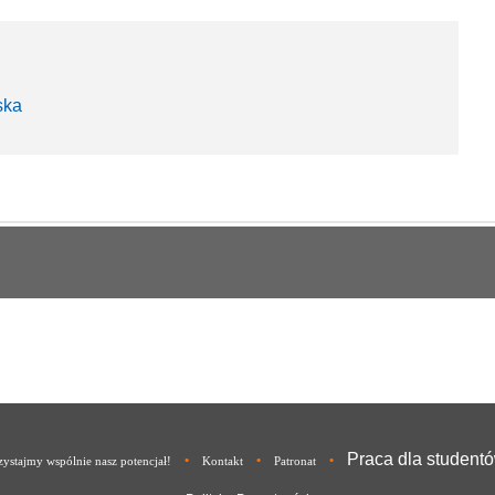
ska
Praca dla student
•
•
•
ystajmy wspólnie nasz potencjał!
Kontakt
Patronat