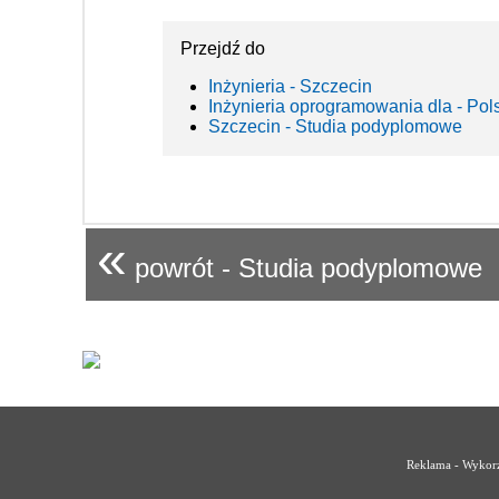
Przejdź do
Inżynieria - Szczecin
Inżynieria oprogramowania dla - Pol
Szczecin - Studia podyplomowe
«
powrót - Studia podyplomowe
Reklama - Wykorz