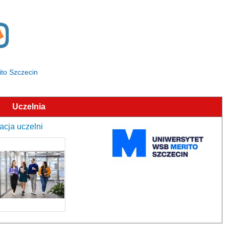
ito Szczecin
Uczelnia
acja uczelni