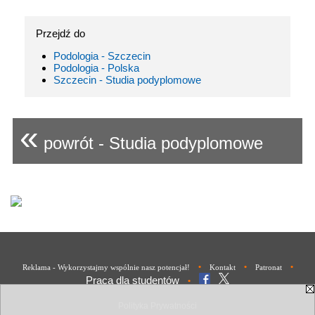
Przejdź do
Podologia - Szczecin
Podologia - Polska
Szczecin - Studia podyplomowe
«
powrót - Studia podyplomowe
•
•
•
Reklama - Wykorzystajmy wspólnie nasz potencjał!
Kontakt
Patronat
Praca dla studentów
•
Polityka Prywatności