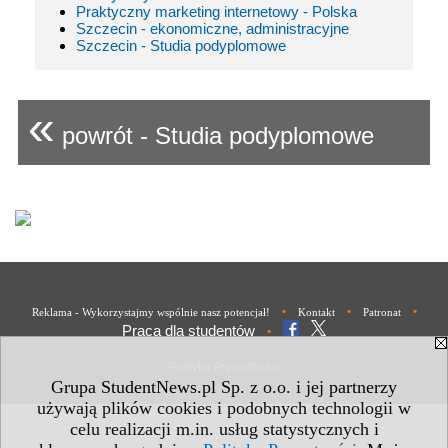
Praktyczny marketing internetowy - Polska
Szczecin - ekonomiczne, administracyjne
Szczecin - Studia podyplomowe
«
powrót - Studia podyplomowe
•
•
•
Reklama - Wykorzystajmy wspólnie nasz potencjał!
Kontakt
Patronat
Praca dla studentów
•
Polityka Prywatności
Grupa StudentNews.pl Sp. z o.o. i jej partnerzy
używają plików cookies i podobnych technologii w
celu realizacji m.in. usług statystycznych i