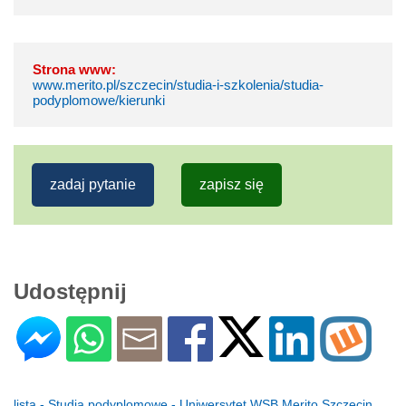
Strona www:
www.merito.pl/szczecin/studia-i-szkolenia/studia-
podyplomowe/kierunki
zadaj pytanie
zapisz się
Udostępnij
lista - Studia podyplomowe - Uniwersytet WSB Merito Szczecin