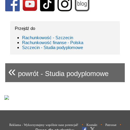
Przejdź do
Rachunkowość - Szczecin
Rachunkowość finanse - Polska
Szczecin - Studia podyplomowe
«
powrót - Studia podyplomowe
•
•
•
Reklama - Wykorzystajmy wspólnie nasz potencjał!
Kontakt
Patronat