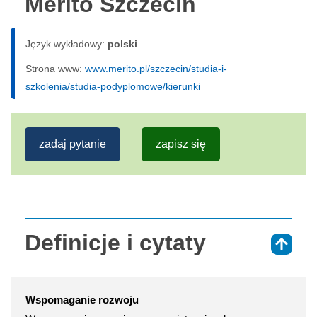
Merito Szczecin
Język wykładowy:
polski
Strona www:
www.merito.pl/szczecin/studia-i-
szkolenia/studia-podyplomowe/kierunki
zadaj pytanie
zapisz się
Definicje i cytaty
⇑
Wspomaganie rozwoju