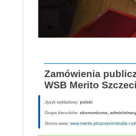
Zamówienia publicz
WSB Merito Szczec
Język wykładowy:
polski
Grupa kierunków:
ekonomiczne, administrac
Strona www:
www.merito.pl/szczecin/studia-i-s