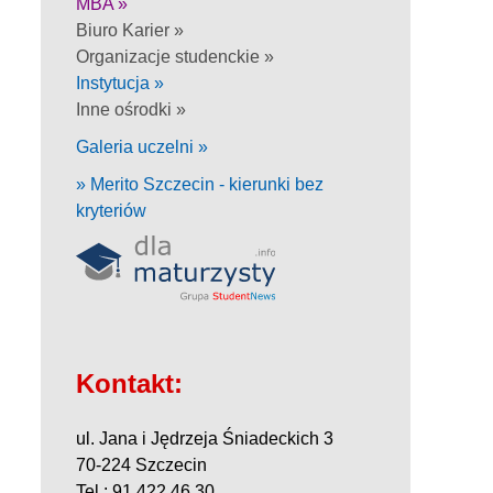
MBA »
Biuro Karier »
Organizacje studenckie »
Instytucja »
Inne ośrodki »
Galeria uczelni »
» Merito Szczecin - kierunki bez
kryteriów
Kontakt:
ul. Jana i Jędrzeja Śniadeckich 3
70-224 Szczecin
Tel.: 91 422 46 30