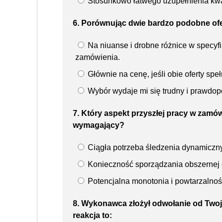
Stosunkowo łatwego uzupełnienia kwali
6. Porównując dwie bardzo podobne ofe
Na niuanse i drobne różnice w specyfi
zamówienia.
Głównie na cenę, jeśli obie oferty sp
Wybór wydaje mi się trudny i prawdopod
7. Który aspekt przyszłej pracy w zamów
wymagający?
Ciągła potrzeba śledzenia dynamicznyc
Konieczność sporządzania obszernej d
Potencjalna monotonia i powtarzalno
8. Wykonawca złożył odwołanie od Twoje
reakcja to: