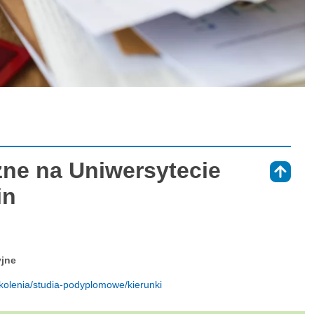
ne na Uniwersytecie
⇑
in
yjne
zkolenia/studia-podyplomowe/kierunki