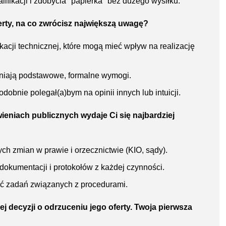
fikacji i zdobycia "papierka" bez dużego wysiłku.
rty, na co zwrócisz największą uwagę?
kacji technicznej, które mogą mieć wpływ na realizację
ełniają podstawowe, formalne wymogi.
obnie polegał(a)bym na opinii innych lub intuicji.
ieniach publicznych wydaje Ci się najbardziej
h zmian w prawie i orzecznictwie (KIO, sądy).
okumentacji i protokołów z każdej czynności.
ść zadań związanych z procedurami.
j decyzji o odrzuceniu jego oferty. Twoja pierwsza