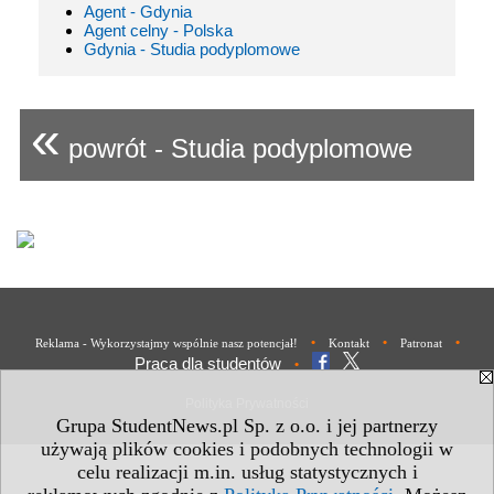
Agent - Gdynia
Agent celny - Polska
Gdynia - Studia podyplomowe
«
powrót - Studia podyplomowe
•
•
•
Reklama - Wykorzystajmy wspólnie nasz potencjał!
Kontakt
Patronat
Praca dla studentów
•
Polityka Prywatności
Grupa StudentNews.pl Sp. z o.o. i jej partnerzy
używają plików cookies i podobnych technologii w
celu realizacji m.in. usług statystycznych i