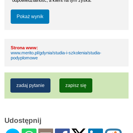
odpowiedzialność, a klient na tym zyska.
Pokaż wynik
Strona www:
www.merito.pl/gdynia/studia-i-szkolenia/studia-
podyplomowe
zadaj pytanie
zapisz się
Udostępnij