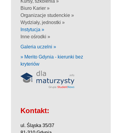
Kursy, szkolenia »
Biuro Karier »
Organizacje studenckie »
Wydziały, jednostki »
Instytucja »
Inne ośrodki »
Galeria uczelni »
» Merito Gdynia - kierunki bez
kryteriów
Kontakt:
ul. Śląska 35/37
81-310 Gdynia