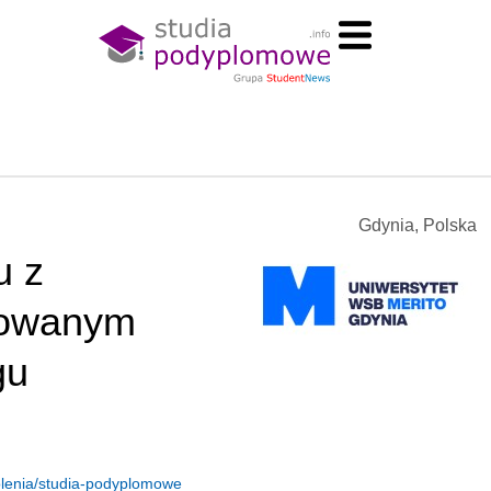
Gdynia, Polska
u z
towanym
gu
kolenia/studia-podyplomowe