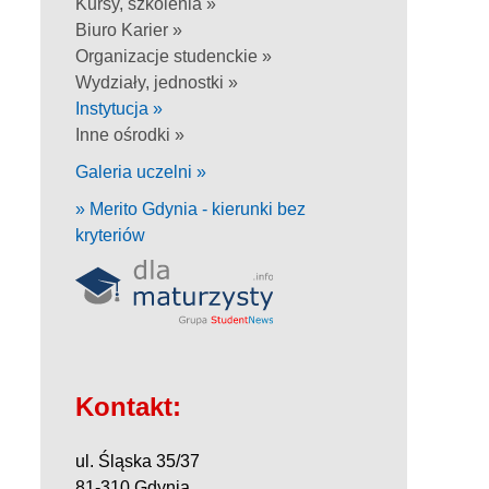
Kursy, szkolenia »
Biuro Karier »
Organizacje studenckie »
Wydziały, jednostki »
Instytucja »
Inne ośrodki »
Galeria uczelni »
» Merito Gdynia - kierunki bez
kryteriów
Kontakt:
ul. Śląska 35/37
81-310 Gdynia