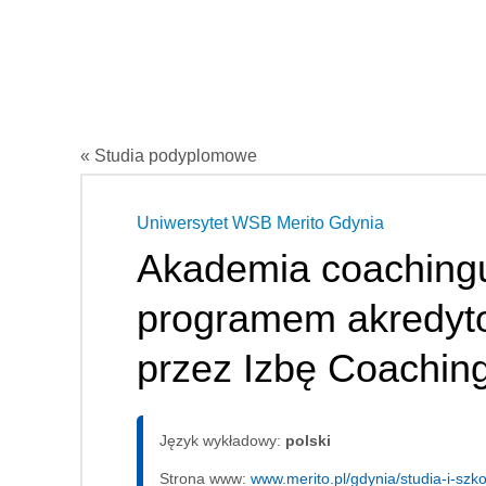
« Studia podyplomowe
Uniwersytet WSB Merito Gdynia
Akademia coaching
programem akredy
przez Izbę Coachin
Język wykładowy:
polski
Strona www:
www.merito.pl/gdynia/studia-i-sz