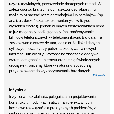
użyciu trywialnych, powszechnie dostępnych metod. W
zależności od branży i stopnia złożoności algorytmu
może to oznaczać rozmiar terabajtów lub petabajtów (np.
analiza zderzeń cząstek elementarnych w fizyce
wysokich energii), jednak w innych zastosowaniach będą
to już megabajty bądź gigabajty (np. porównywanie
billingów telefonicznych w telekomunikacji). Big data ma
zastosowanie wszędzie tam, gdzie dużej ilości danych
cyfrowych towarzyszy potrzeba zdobywania nowych
informacji lub wiedzy. Szczególne znaczenie odgrywa
wzrost dostępności Internetu oraz usług świadczonych
drogą elektroniczną, które w naturalny sposób są
przystosowane do wykorzystywania baz danych.
Wikipedia
Inżynieria
Inżynieria – działalność polegająca na projektowaniu,
konstrukcji, modyfikacji i utrzymaniu efektywnych
kosztowo rozwiązań dla praktycznych problemów, z
wykorzystaniem wiedzy naukowej oraz technicznej.