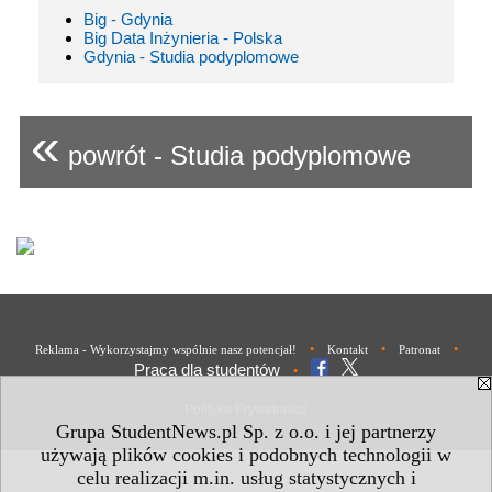
Big - Gdynia
Big Data Inżynieria - Polska
Gdynia - Studia podyplomowe
«
powrót - Studia podyplomowe
•
•
•
Reklama - Wykorzystajmy wspólnie nasz potencjał!
Kontakt
Patronat
Praca dla studentów
•
Polityka Prywatności
Grupa StudentNews.pl Sp. z o.o. i jej partnerzy
używają plików cookies i podobnych technologii w
celu realizacji m.in. usług statystycznych i