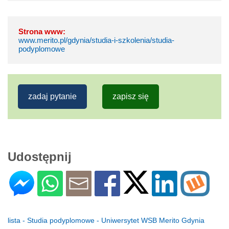
Strona www:
www.merito.pl/gdynia/studia-i-szkolenia/studia-
podyplomowe
zadaj pytanie
zapisz się
Udostępnij
lista - Studia podyplomowe - Uniwersytet WSB Merito Gdynia