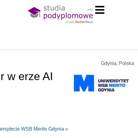
Gdynia, Polska
r w erze AI
ersytecie WSB Merito Gdynia »