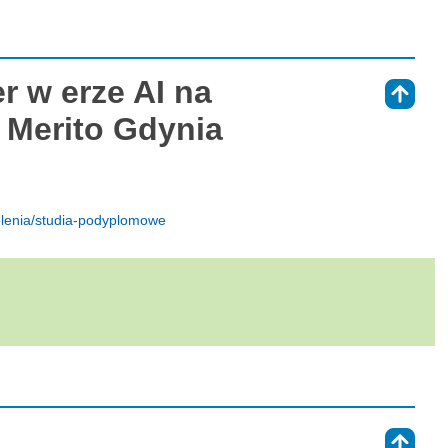
r w erze AI na
⇑
 Merito Gdynia
kolenia/studia-podyplomowe
⇑