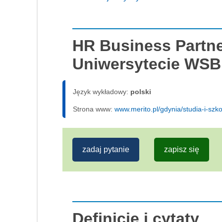
HR Business Partne
Uniwersytecie WSB
Język wykładowy:
polski
Strona www:
www.merito.pl/gdynia/studia-i-sz
zadaj pytanie
zapisz się
Definicje i cytaty