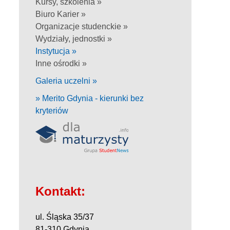
Kursy, szkolenia »
Biuro Karier »
Organizacje studenckie »
Wydziały, jednostki »
Instytucja »
Inne ośrodki »
Galeria uczelni »
» Merito Gdynia - kierunki bez
kryteriów
Kontakt:
ul. Śląska 35/37
81-310 Gdynia