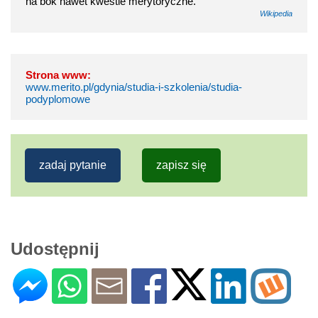
na bok nawet kwestie merytoryczne.
Wikipedia
Strona www:
www.merito.pl/gdynia/studia-i-szkolenia/studia-
podyplomowe
zadaj pytanie
zapisz się
Udostępnij