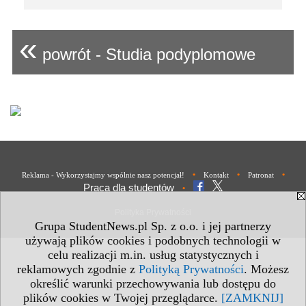
«
powrót - Studia podyplomowe
•
•
•
Reklama - Wykorzystajmy wspólnie nasz potencjał!
Kontakt
Patronat
Praca dla studentów
•
Polityka Prywatności
Grupa StudentNews.pl Sp. z o.o. i jej partnerzy
używają plików cookies i podobnych technologii w
celu realizacji m.in. usług statystycznych i
reklamowych zgodnie z
Polityką Prywatności
. Możesz
określić warunki przechowywania lub dostępu do
plików cookies w Twojej przeglądarce.
[ZAMKNIJ]