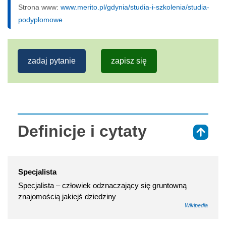
Strona www:
www.merito.pl/gdynia/studia-i-szkolenia/studia-
podyplomowe
zadaj pytanie
zapisz się
Definicje i cytaty
⇑
Specjalista
Specjalista – człowiek odznaczający się gruntowną
znajomością jakiejś dziedziny
Wikipedia