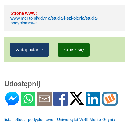
Strona www:
www.merito.pl/gdynia/studia-i-szkolenia/studia-
podyplomowe
zadaj pytanie
zapisz się
Udostępnij
lista - Studia podyplomowe - Uniwersytet WSB Merito Gdynia