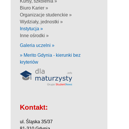
Kursy, szkolenia »
Biuro Karier »
Organizacje studenckie »
Wydziały, jednostki »
Instytucja »
Inne ośrodki »
Galeria uczelni »
» Merito Gdynia - kierunki bez
kryteriów
Kontakt:
ul. Śląska 35/37
81-310 Gdynia