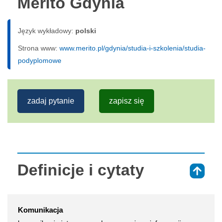
Merito Gdynia
Język wykładowy:
polski
Strona www:
www.merito.pl/gdynia/studia-i-szkolenia/studia-
podyplomowe
zadaj pytanie
zapisz się
Definicje i cytaty
⇑
Komunikacja