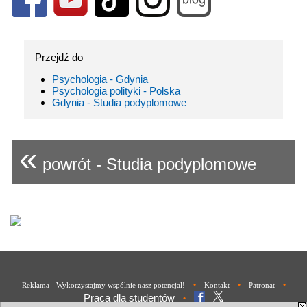
Przejdź do
Psychologia - Gdynia
Psychologia polityki - Polska
Gdynia - Studia podyplomowe
«
powrót - Studia podyplomowe
•
•
•
Reklama - Wykorzystajmy wspólnie nasz potencjał!
Kontakt
Patronat
Praca dla studentów
•