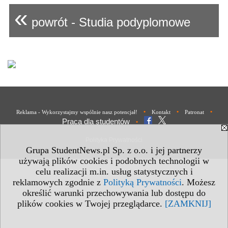
«
powrót - Studia podyplomowe
•
•
•
Reklama - Wykorzystajmy wspólnie nasz potencjał!
Kontakt
Patronat
Praca dla studentów
•
Polityka Prywatności
Grupa StudentNews.pl Sp. z o.o. i jej partnerzy
używają plików cookies i podobnych technologii w
celu realizacji m.in. usług statystycznych i
reklamowych zgodnie z
Polityką Prywatności
. Możesz
określić warunki przechowywania lub dostępu do
plików cookies w Twojej przeglądarce.
[ZAMKNIJ]