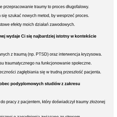
że przepracowanie traumy to proces długofalowy.
m się szukać nowych metod, by wesprzeć proces.
stowe efekty moich działań zawodowych.
ej wydaje Ci się najbardziej istotny w kontekście
anych z traumą (np. PTSD) oraz interwencja kryzysowa.
su traumatycznego na funkcjonowanie społeczne.
czności zagłębiania się w trudną przeszłość pacjenta.
 wobec podyplomowych studiów z zakresu
do pracy z pacjentem, który doświadczył traumy złożonej
icznej o zagadnienia związane ze stresem.