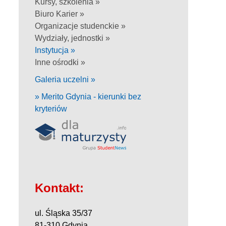
Kursy, szkolenia »
Biuro Karier »
Organizacje studenckie »
Wydziały, jednostki »
Instytucja »
Inne ośrodki »
Galeria uczelni »
» Merito Gdynia - kierunki bez
kryteriów
Kontakt:
ul. Śląska 35/37
81-310 Gdynia