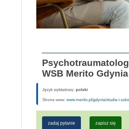
Psychotraumatologi
WSB Merito Gdynia
Język wykładowy:
polski
Strona www:
www.merito.pl/gdynia/studia-i-sz
zadaj pytanie
zapisz się