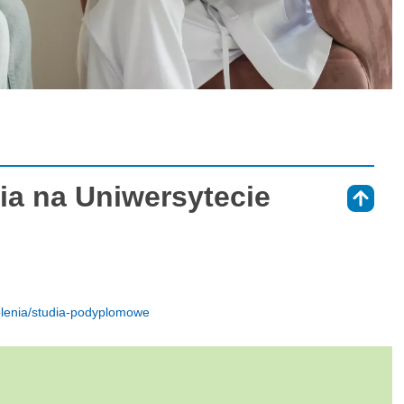
a na Uniwersytecie
⇑
kolenia/studia-podyplomowe