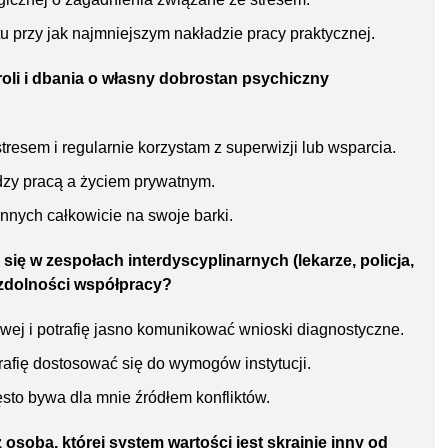
u przy jak najmniejszym nakładzie pracy praktycznej.
oli i dbania o własny dobrostan psychiczny
tresem i regularnie korzystam z superwizji lub wsparcia.
dzy pracą a życiem prywatnym.
nych całkowicie na swoje barki.
ię w zespołach interdyscyplinarnych (lekarze, policja,
 zdolności współpracy?
wej i potrafię jasno komunikować wnioski diagnostyczne.
afię dostosować się do wymogów instytucji.
sto bywa dla mnie źródłem konfliktów.
osobą, której system wartości jest skrajnie inny od