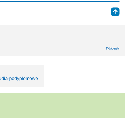
⇑
Wikipedia
studia-podyplomowe