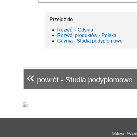
Przejdź do
Rozwój - Gdynia
Rozwój produktów - Polska
Gdynia - Studia podyplomowe
«
powrót - Studia podyplomowe
Reklama - Wykorz