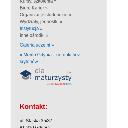
Kursy, szkolenia »
Biuro Karier »
Organizacje studenckie »
Wydziały, jednostki »
Instytucja »
Inne ośrodki »
Galeria uczelni »
» Merito Gdynia - kierunki bez
kryteriów
Kontakt:
ul. Śląska 35/37
81-310 Gdynia