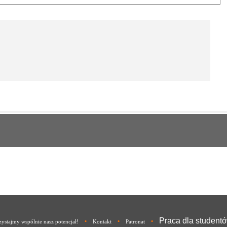
Praca dla student
•
•
•
ystajmy wspólnie nasz potencjał!
Kontakt
Patronat