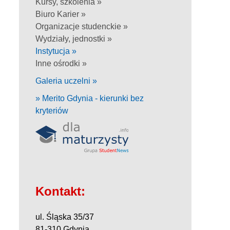
Kursy, szkolenia »
Biuro Karier »
Organizacje studenckie »
Wydziały, jednostki »
Instytucja »
Inne ośrodki »
Galeria uczelni »
» Merito Gdynia - kierunki bez
kryteriów
Kontakt:
ul. Śląska 35/37
81-310 Gdynia