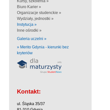
Kursy, szkolenia »
Biuro Karier »
Organizacje studenckie »
Wydziały, jednostki »
Instytucja »
Inne ośrodki »
Galeria uczelni »
» Merito Gdynia - kierunki bez
kryteriów
Kontakt:
ul. Śląska 35/37
81-310 Gdynia