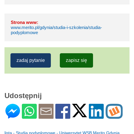
Strona www:
www.merito.pl/gdynia/studia-i-szkolenia/studia-
podyplomowe
zadaj pytanie
zapisz się
Udostępnij
lista - Studia podyplomowe - Uniwersytet WSB Merito Gdynia