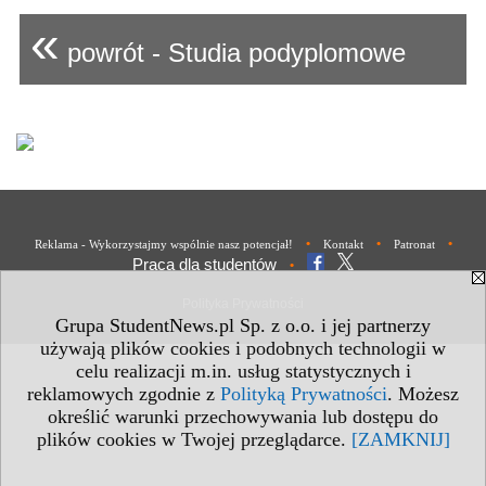
«
powrót - Studia podyplomowe
•
•
•
Reklama - Wykorzystajmy wspólnie nasz potencjał!
Kontakt
Patronat
Praca dla studentów
•
Polityka Prywatności
Grupa StudentNews.pl Sp. z o.o. i jej partnerzy
używają plików cookies i podobnych technologii w
celu realizacji m.in. usług statystycznych i
reklamowych zgodnie z
Polityką Prywatności
. Możesz
określić warunki przechowywania lub dostępu do
plików cookies w Twojej przeglądarce.
[ZAMKNIJ]