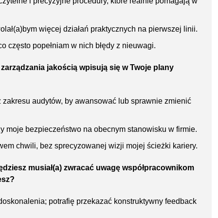
zytelne i precyzyjne procedury, które realnie pomagają w
lał(a)bym więcej działań praktycznych na pierwszej linii.
co często popełniam w nich błędy z nieuwagi.
zarządzania jakością wpisują się w Twoje plany
z zakresu audytów, by awansować lub sprawnie zmienić
szy moje bezpieczeństwo na obecnym stanowisku w firmie.
 chwili, bez sprecyzowanej wizji mojej ścieżki kariery.
o będziesz musiał(a) zwracać uwagę współpracownikom
esz?
doskonalenia; potrafię przekazać konstruktywny feedback