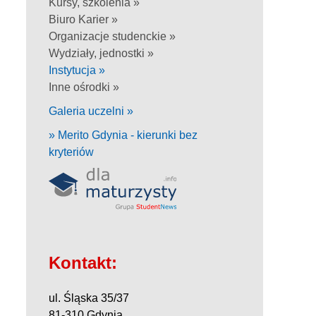
Kursy, szkolenia »
Biuro Karier »
Organizacje studenckie »
Wydziały, jednostki »
Instytucja »
Inne ośrodki »
Galeria uczelni »
» Merito Gdynia - kierunki bez
kryteriów
Kontakt:
ul. Śląska 35/37
81-310 Gdynia