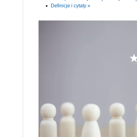
Definicje i cytaty »