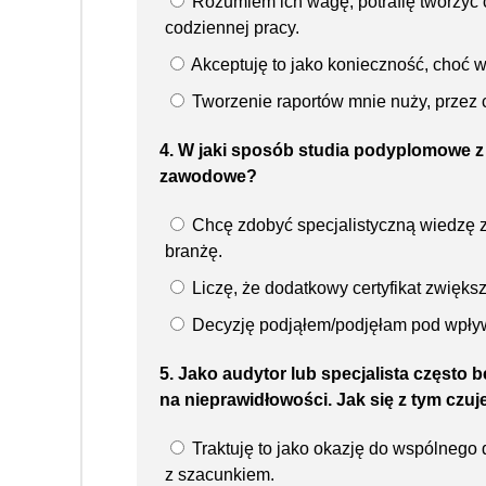
Rozumiem ich wagę; potrafię tworzyć c
codziennej pracy.
Akceptuję to jako konieczność, choć wo
Tworzenie raportów mnie nuży, przez 
4. W jaki sposób studia podyplomowe z 
zawodowe?
Chcę zdobyć specjalistyczną wiedzę 
branżę.
Liczę, że dodatkowy certyfikat zwięk
Decyzję podjąłem/podjęłam pod wpływem
5. Jako audytor lub specjalista częst
na nieprawidłowości. Jak się z tym czuj
Traktuję to jako okazję do wspólnego 
z szacunkiem.