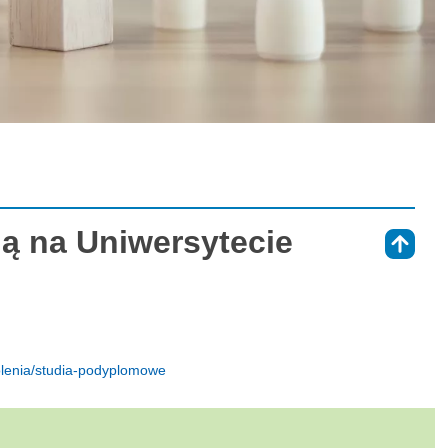
ią na Uniwersytecie
⇑
kolenia/studia-podyplomowe