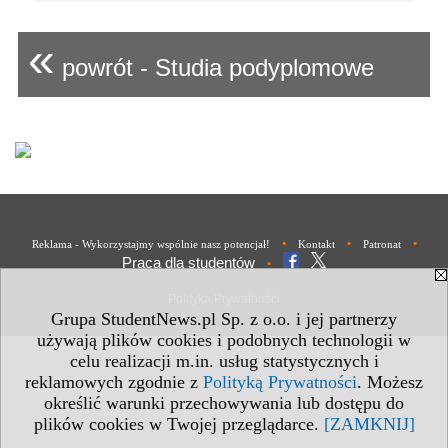
«
powrót - Studia podyplomowe
•
•
•
Reklama - Wykorzystajmy wspólnie nasz potencjał!
Kontakt
Patronat
Praca dla studentów
•
Polityka Prywatności
Grupa StudentNews.pl Sp. z o.o. i jej partnerzy
używają plików cookies i podobnych technologii w
celu realizacji m.in. usług statystycznych i
reklamowych zgodnie z
Polityką Prywatności
. Możesz
określić warunki przechowywania lub dostępu do
plików cookies w Twojej przeglądarce.
[ZAMKNIJ]