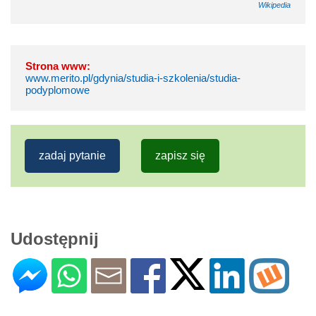
Wikipedia
Strona www:
www.merito.pl/gdynia/studia-i-szkolenia/studia-
podyplomowe
zadaj pytanie
zapisz się
Udostępnij