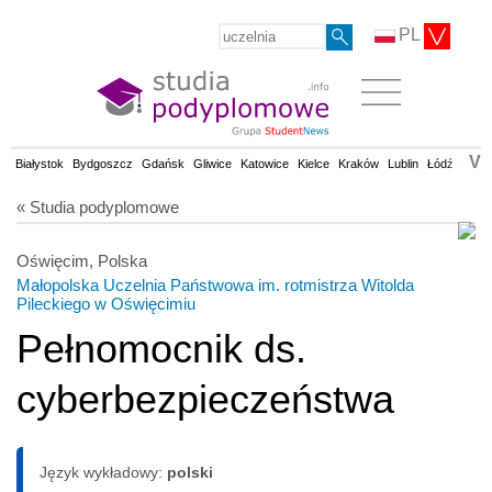
PL
V
Białystok
Bydgoszcz
Gdańsk
Gliwice
Katowice
Kielce
Kraków
Lublin
Łódź
Olsz
« Studia podyplomowe
Oświęcim, Polska
Małopolska Uczelnia Państwowa im. rotmistrza Witolda
Pileckiego w Oświęcimiu
Pełnomocnik ds.
cyberbezpieczeństwa
Język wykładowy:
polski