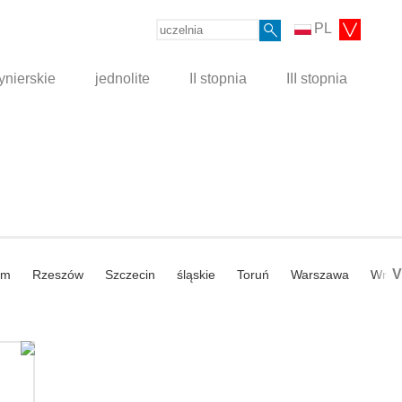
PL
ynierskie
jednolite
II stopnia
III stopnia
V
om
Rzeszów
Szczecin
śląskie
Toruń
Warszawa
Wroc