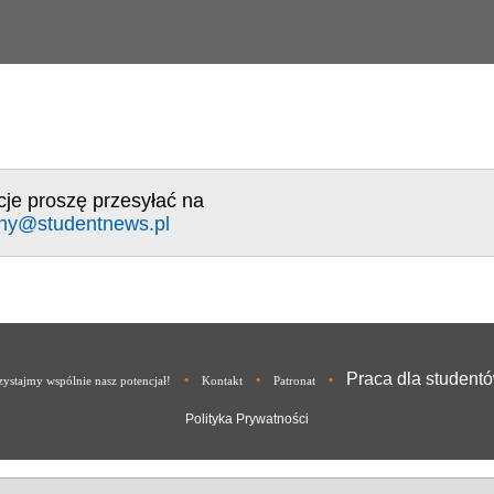
cje proszę przesyłać na
ny@studentnews.pl
Praca dla student
•
•
•
ystajmy wspólnie nasz potencjał!
Kontakt
Patronat
Polityka Prywatności