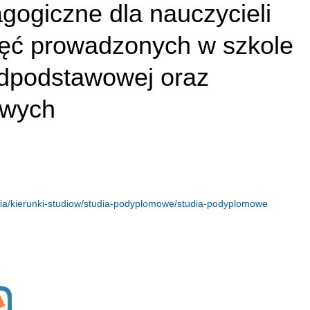
gogiczne dla nauczycieli
jęć prowadzonych w szkole
dpodstawowej oraz
owych
dia/kierunki-studiow/studia-podyplomowe/studia-podyplomowe