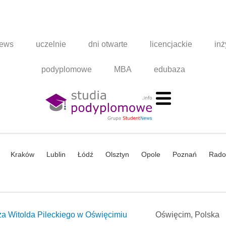
news
uczelnie
dni otwarte
licencjackie
inż
podyplomowe
MBA
edubaza
Kraków
Lublin
Łódź
Olsztyn
Opole
Poznań
Rad
za Witolda Pileckiego w Oświęcimiu
Oświęcim, Polska