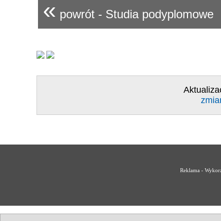
«
powrót - Studia podyplomowe
Aktualiza
zmia
Reklama - Wykorz