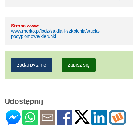
Strona www:
www.merito.pl/lodz/studia-i-szkolenia/studia-
podyplomowe/kierunki
zadaj pytanie
zapisz się
Udostępnij