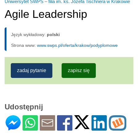
Uniwersytet SWPS – filia im. ks. Józefa Tischnera w Krakowie
Agile Leadership
Język wykładowy:
polski
Strona www:
www.swps.pl/oferta/krakow/podyplomowe
zadaj pytanie
zapisz się
Udostępnij