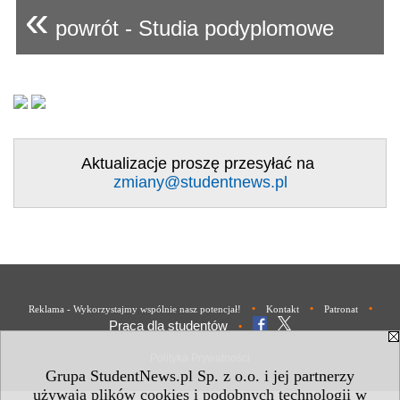
«
powrót - Studia podyplomowe
Aktualizacje proszę przesyłać na
zmiany@studentnews.pl
•
•
•
Reklama - Wykorzystajmy wspólnie nasz potencjał!
Kontakt
Patronat
Praca dla studentów
•
Polityka Prywatności
Grupa StudentNews.pl Sp. z o.o. i jej partnerzy
używają plików cookies i podobnych technologii w