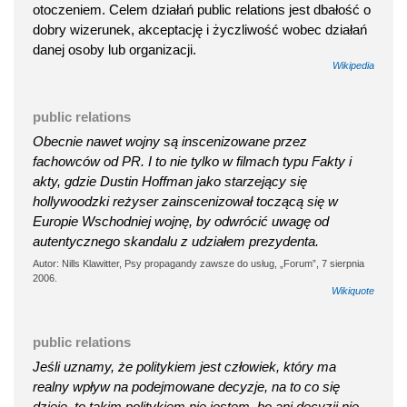
otoczeniem. Celem działań public relations jest dbałość o
dobry wizerunek, akceptację i życzliwość wobec działań
danej osoby lub organizacji.
Wikipedia
public relations
Obecnie nawet wojny są inscenizowane przez
fachowców od PR. I to nie tylko w filmach typu Fakty i
akty, gdzie Dustin Hoffman jako starzejący się
hollywoodzki reżyser zainscenizował toczącą się w
Europie Wschodniej wojnę, by odwrócić uwagę od
autentycznego skandalu z udziałem prezydenta.
Autor: Nills Klawitter, Psy propagandy zawsze do usług, „Forum”, 7 sierpnia
2006.
Wikiquote
public relations
Jeśli uznamy, że politykiem jest człowiek, który ma
realny wpływ na podejmowane decyzje, na to co się
dzieje, to takim politykiem nie jestem, bo ani decyzji nie