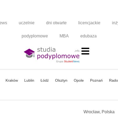
news
uczelnie
dni otwarte
licencjackie
inż
podyplomowe
MBA
edubaza
Kraków
Lublin
Łódź
Olsztyn
Opole
Poznań
Rad
Wrocław, Polska