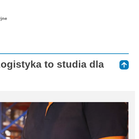
yjne
ogistyka to studia dla
⇑