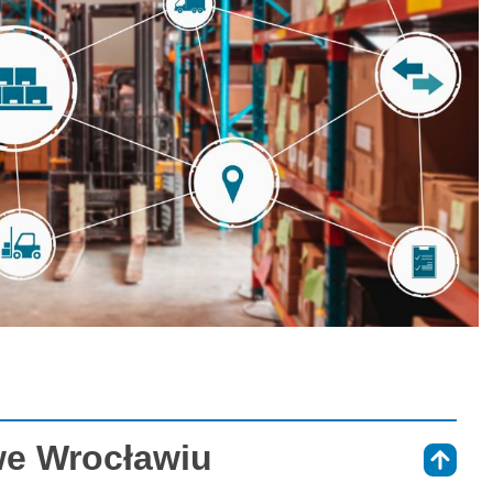
we Wrocławiu
⇑