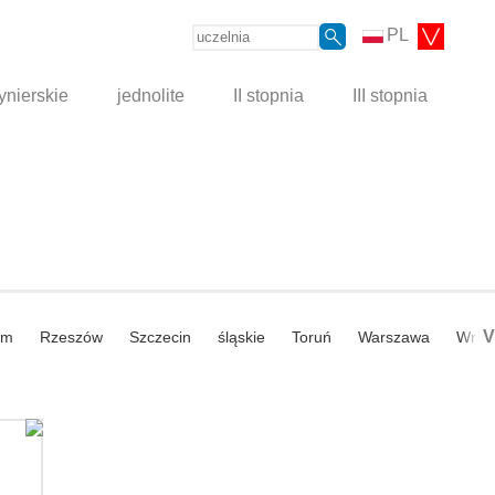
PL
ynierskie
jednolite
II stopnia
III stopnia
V
om
Rzeszów
Szczecin
śląskie
Toruń
Warszawa
Wroc