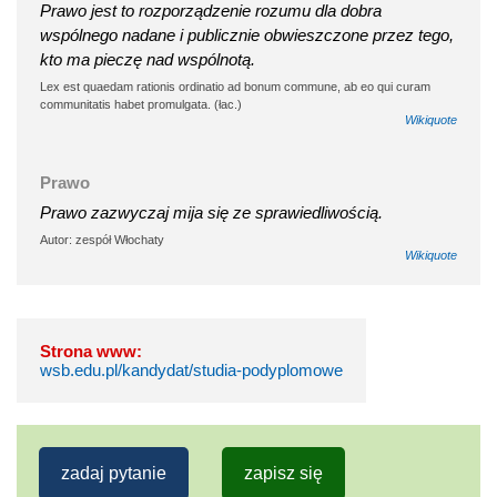
Prawo jest to rozporządzenie rozumu dla dobra
wspólnego nadane i publicznie obwieszczone przez tego,
kto ma pieczę nad wspólnotą.
Lex est quaedam rationis ordinatio ad bonum commune, ab eo qui curam
communitatis habet promulgata. (łac.)
Wikiquote
Prawo
Prawo zazwyczaj mija się ze sprawiedliwością.
Autor: zespół Włochaty
Wikiquote
Strona www:
wsb.edu.pl/kandydat/studia-podyplomowe
zadaj pytanie
zapisz się