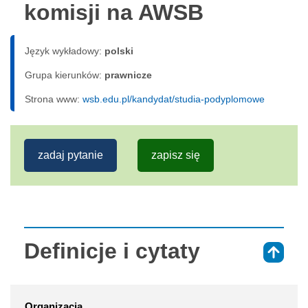
komisji na AWSB
Język wykładowy:
polski
Grupa kierunków:
prawnicze
Strona www:
wsb.edu.pl/kandydat/studia-podyplomowe
zadaj pytanie
zapisz się
Definicje i cytaty
⇑
Organizacja