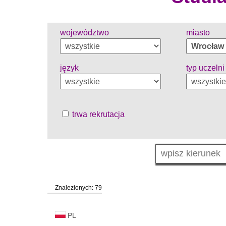
województwo
miasto
język
typ uczelni
trwa rekrutacja
Znalezionych: 79
PL