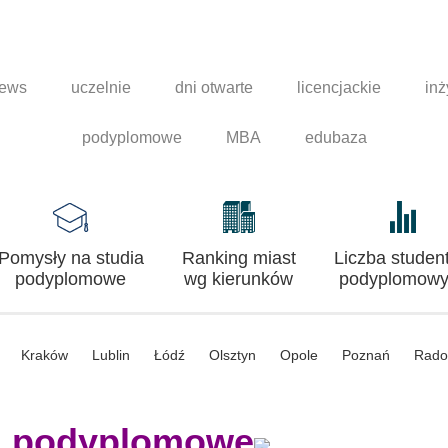
news
uczelnie
dni otwarte
licencjackie
inż
podyplomowe
MBA
edubaza
Pomysły na studia
Ranking miast
Liczba studen
podyplomowe
wg kierunków
podyplomowy
Kraków
Lublin
Łódź
Olsztyn
Opole
Poznań
Rad
a podyplomowe