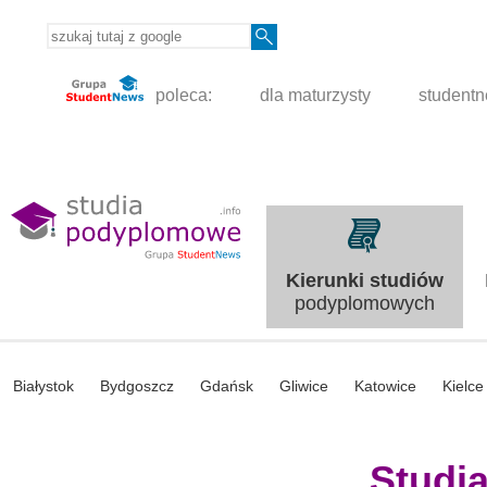
poleca:
dla maturzysty
student
Kierunki studiów
podyplomowych
Białystok
Bydgoszcz
Gdańsk
Gliwice
Katowice
Kielce
Studi