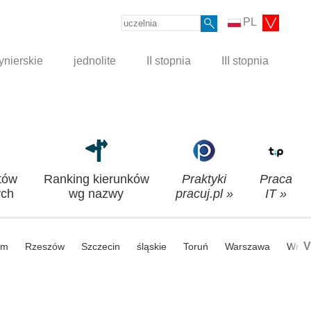
PL
ynierskie
jednolite
II stopnia
III stopnia
tów
Ranking kierunków
Praktyki
Praca
ch
wg nazwy
pracuj.pl »
IT »
V
om
Rzeszów
Szczecin
śląskie
Toruń
Warszawa
Wroc