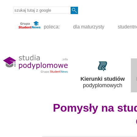
poleca:
dla maturzysty
student
Kierunki studiów
podyplomowych
Pomysły na stud