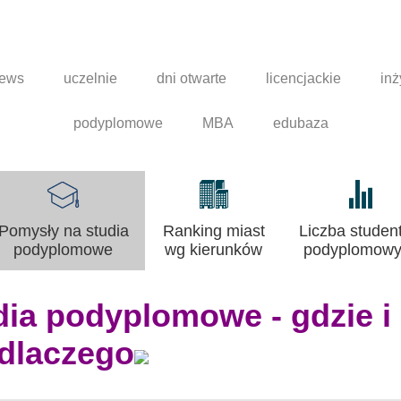
news
uczelnie
dni otwarte
licencjackie
inż
podyplomowe
MBA
edubaza
Pomysły na studia
Ranking miast
Liczba studen
podyplomowe
wg kierunków
podyplomowy
ia podyplomowe - gdzie i
dlaczego