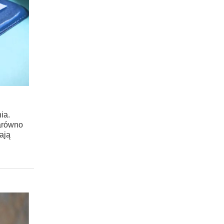
ia.
zarówno
ają