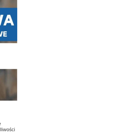
e
dliwości