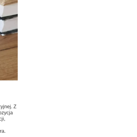
jnej. Z
ozycja
ji,
ra.