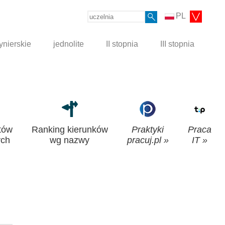
PL
ynierskie
jednolite
II stopnia
III stopnia
tów
Ranking kierunków
Praktyki
Praca
ch
wg nazwy
pracuj.pl »
IT »